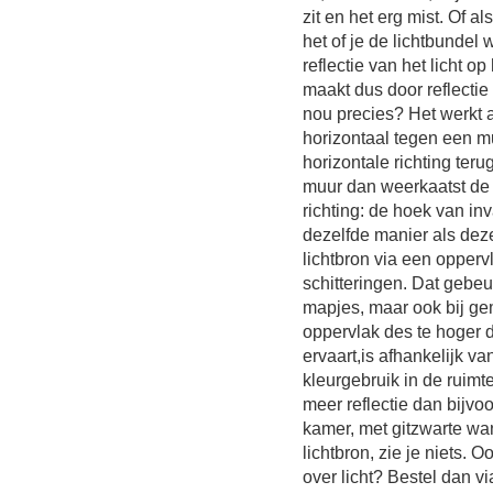
zit en het erg mist. Of al
het of je de lichtbundel 
reflectie van het licht op
maakt dus door reflectie
nou precies? Het werkt a
horizontaal tegen een mu
horizontale richting ter
muur dan weerkaatst de 
richting: de hoek van inva
dezelfde manier als deze 
lichtbron via een oppervl
schitteringen. Dat gebeur
mapjes, maar ook bij ge
oppervlak des te hoger de
ervaart,is afhankelijk v
kleurgebruik in de ruimte
meer reflectie dan bijvoo
kamer, met gitzwarte wa
lichtbron, zie je niets. O
over licht? Bestel dan v